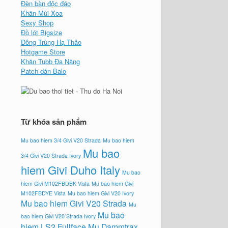
Đèn bàn độc đáo
Khăn Mùi Xoa
Sexy Shop
Đồ lót Bigsize
Đông Trùng Hạ Thảo
Hotgame Store
Khăn Tubb Đa Năng
Patch dán Balo
Từ khóa sản phẩm
Mu bao hiem 3/4 Givi V20 Strada
Mu bao hiem
Mu bao
3/4 Givi V20 Strada Ivory
hiem Givi Duho Italy
Mu bao
hiem Givi M102FBDBK Vista
Mu bao hiem Givi
M102FBDYE Vista
Mu bao hiem Givi V20 Ivory
Mu bao hiem Givi V20 Strada
Mu
Mu bao
bao hiem Givi V20 Strada Ivory
hiem LS2 Fullface
Mu Dammtrax