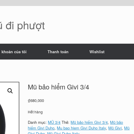
 đi phượt
i khoản của tôi
Thanh toán
Wishlist
Mũ bảo hiểm Givi 3/4
₫
680,000
Hết hàng
Danh mục:
MŨ 3/4
Thẻ:
Mũ bảo hiểm Givi 3/4
,
Mũ bảo
hiểm Givi Duho
,
Mu bao hiem Givi Duho Italy
,
Mũ Givi
,
Mũ
Givi Duho
,
Mũ Givi Duho Italy