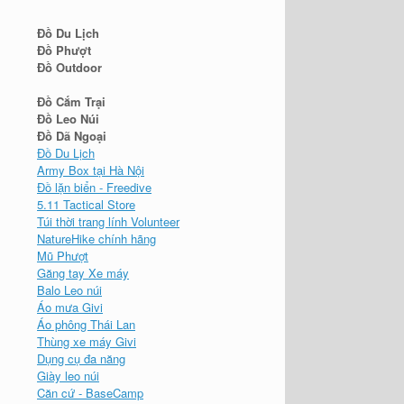
Đồ Du Lịch
Đồ Phượt
Đồ Outdoor
Đồ Cắm Trại
Đồ Leo Núi
Đồ Dã Ngoại
Đồ Du Lịch
Army Box tại Hà Nội
Đồ lặn biển - Freedive
5.11 Tactical Store
Túi thời trang lính Volunteer
NatureHike chính hãng
Mũ Phượt
Găng tay Xe máy
Balo Leo núi
Áo mưa Givi
Áo phông Thái Lan
Thùng xe máy Givi
Dụng cụ đa năng
Giày leo núi
Căn cứ - BaseCamp