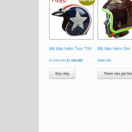
Mũ bảo hiểm Torc T50
Mũ bảo hiểm Givi
Giá
Giá
₫
1,200,000
₫
1,100,000
₫
680,000
gốc
hiện
là:
tại
Đọc tiếp
Thêm vào giỏ hà
₫1,200,000.
là:
₫1,100,000.