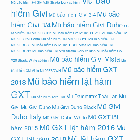
Mũ bảo
Mũ bảo hiểm 3/4 Givi V20 Strada Ivory có kính
hiểm Givi
Mũ bảo
Mũ bảo hiểm Givi 3-4
hiểm Givi 3/4
Mũ bảo hiểm Givi Duho
Mũ
bảo hiểm Givi M102FBDBK
Mũ bảo hiểm Givi M102FBDWH
Mũ bảo hiểm Givi
M102FBDWH Vista
Mũ bảo hiểm Givi M102FBDYE
Mũ bảo hiểm Givi
M102FRCBL
Mũ bảo hiểm Givi M102FRCBL Vista
Mũ bảo hiểm Givi
M102FRCNY
Mũ bảo hiểm Givi V20 Strada Ivory có kính
Mũ bảo hiểm Givi
Mũ bảo hiểm Givi Vista
V20 Strada White có kính
Mũ
Mũ bảo hiểm GXT
bảo hiểm Givi Vista M102FBDWH
Mũ bảo hiểm lật hàm
2018
GXT
Mũ Dammtrax Thái Lan
Mũ
Mũ bảo hiểm Torc T50
Mũ Givi
Givi
Mũ Givi Duho
Mũ Givi Duho Black
Duho Italy
Mũ GXT lật
Mũ Givi Duho White
Mũ GXT lật hàm 2016
Mũ
hàm 2015
Mũ lật hàm GXT
GXT lật hàm 2018