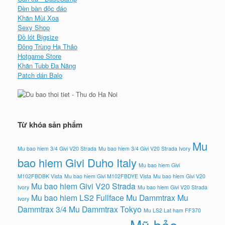
Đèn bàn độc đáo
Khăn Mùi Xoa
Sexy Shop
Đồ lót Bigsize
Đông Trùng Hạ Thảo
Hotgame Store
Khăn Tubb Đa Năng
Patch dán Balo
Từ khóa sản phẩm
Mu
Mu bao hiem 3/4 Givi V20 Strada
Mu bao hiem 3/4 Givi V20 Strada Ivory
bao hiem Givi Duho Italy
Mu bao hiem Givi
M102FBDBK Vista
Mu bao hiem Givi M102FBDYE Vista
Mu bao hiem Givi V20
Mu bao hiem Givi V20 Strada
Ivory
Mu bao hiem Givi V20 Strada
Mu bao hiem LS2 Fullface
Mu Dammtrax
Mu
Ivory
Dammtrax 3/4
Mu Dammtrax Tokyo
Mu LS2 Lat ham FF370