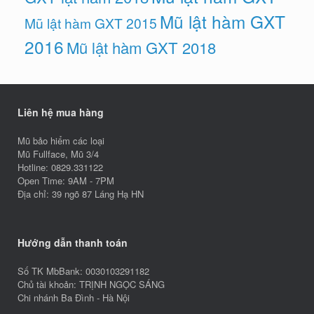
Mũ lật hàm GXT
Mũ lật hàm GXT 2015
2016
Mũ lật hàm GXT 2018
Liên hệ mua hàng
Mũ bảo hiểm các loại
Mũ Fullface, Mũ 3/4
Hotline: 0829.331122
Open Time: 9AM - 7PM
Địa chỉ: 39 ngõ 87 Láng Hạ HN
Hướng dẫn thanh toán
Số TK MbBank: 0030103291182
Chủ tài khoản: TRỊNH NGỌC SÁNG
Chi nhánh Ba Đình - Hà Nội