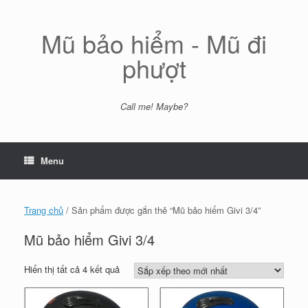
Skip
to
content
Mũ bảo hiểm - Mũ đi
phượt
Call me! Maybe?
Menu
Trang chủ
/ Sản phẩm được gắn thẻ “Mũ bảo hiểm Givi 3/4”
Mũ bảo hiểm Givi 3/4
Đã
Hiển thị tất cả 4 kết quả
sắp
xếp
theo