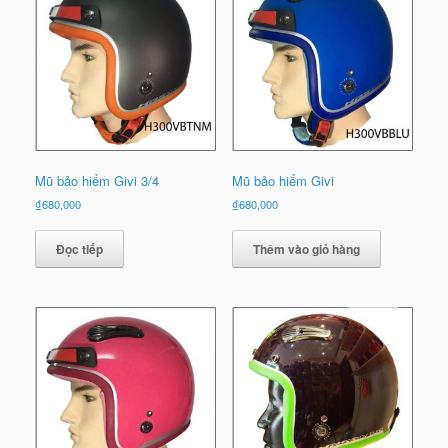
mới
nhất
Mũ bảo hiểm Givi 3/4
Mũ bảo hiểm Givi
₫
680,000
₫
680,000
Đọc tiếp
Thêm vào giỏ hàng