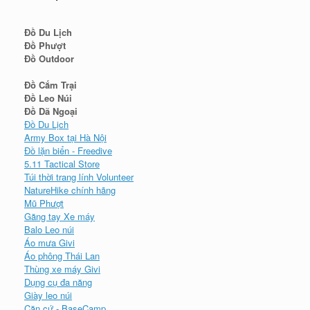
Đồ Du Lịch
Đồ Phượt
Đồ Outdoor
Đồ Cắm Trại
Đồ Leo Núi
Đồ Dã Ngoại
Đồ Du Lịch
Army Box tại Hà Nội
Đồ lặn biển - Freedive
5.11 Tactical Store
Túi thời trang lính Volunteer
NatureHike chính hãng
Mũ Phượt
Găng tay Xe máy
Balo Leo núi
Áo mưa Givi
Áo phông Thái Lan
Thùng xe máy Givi
Dụng cụ đa năng
Giày leo núi
Căn cứ - BaseCamp