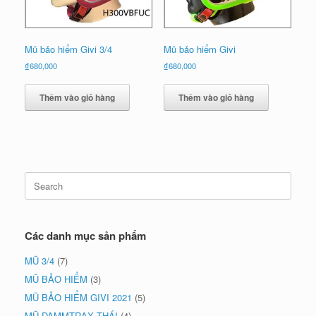
Mũ bảo hiểm Givi 3/4
Mũ bảo hiểm Givi
₫
680,000
₫
680,000
Thêm vào giỏ hàng
Thêm vào giỏ hàng
Search
for:
Các danh mục sản phẩm
MŨ 3/4
(7)
MŨ BẢO HIỂM
(3)
MŨ BẢO HIỂM GIVI 2021
(5)
MŨ DAMMTRAX THÁI
(4)