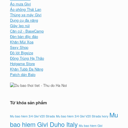
Áo mưa Givi
Áo phông Thái Lan
Thùng xe máy Givi
Dụng cụ đa năng
Giày leo núi
Căn cứ - BaseCamp
Đèn bàn độc đáo
Khăn Mùi Xoa
Sexy Shop
Đồ lót Bigsize
Đông Trùng Hạ Thảo
Hotgame Store
Khăn Tubb Đa Năng
Patch dán Balo
Từ khóa sản phẩm
Mu
Mu bao hiem 3/4 Givi V20 Strada
Mu bao hiem 3/4 Givi V20 Strada Ivory
bao hiem Givi Duho Italy
Mu bao hiem Givi