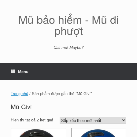
Skip
to
content
Mũ bảo hiểm - Mũ đi
phượt
Call me! Maybe?
Menu
Trang chủ
/ Sản phẩm được gắn thẻ “Mũ Givi”
Mũ Givi
Đã
Hiển thị tất cả 2 kết quả
sắp
xếp
theo