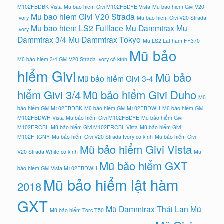
M102FBDBK Vista
Mu bao hiem Givi M102FBDYE Vista
Mu bao hiem Givi V20
Mu bao hiem Givi V20 Strada
Ivory
Mu bao hiem Givi V20 Strada
Mu bao hiem LS2 Fullface
Mu Dammtrax
Mu
Ivory
Dammtrax 3/4
Mu Dammtrax Tokyo
Mu LS2 Lat ham FF370
Mũ bảo
Mũ bảo hiểm 3/4 Givi V20 Strada Ivory có kính
hiểm Givi
Mũ bảo
Mũ bảo hiểm Givi 3-4
hiểm Givi 3/4
Mũ bảo hiểm Givi Duho
Mũ
bảo hiểm Givi M102FBDBK
Mũ bảo hiểm Givi M102FBDWH
Mũ bảo hiểm Givi
M102FBDWH Vista
Mũ bảo hiểm Givi M102FBDYE
Mũ bảo hiểm Givi
M102FRCBL
Mũ bảo hiểm Givi M102FRCBL Vista
Mũ bảo hiểm Givi
M102FRCNY
Mũ bảo hiểm Givi V20 Strada Ivory có kính
Mũ bảo hiểm Givi
Mũ bảo hiểm Givi Vista
V20 Strada White có kính
Mũ
Mũ bảo hiểm GXT
bảo hiểm Givi Vista M102FBDWH
Mũ bảo hiểm lật hàm
2018
GXT
Mũ Dammtrax Thái Lan
Mũ
Mũ bảo hiểm Torc T50