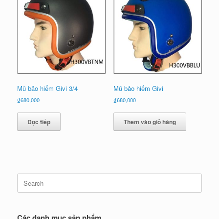
mới
nhất
Mũ bảo hiểm Givi 3/4
Mũ bảo hiểm Givi
₫
680,000
₫
680,000
Đọc tiếp
Thêm vào giỏ hàng
Search
for:
Các danh mục sản phẩm