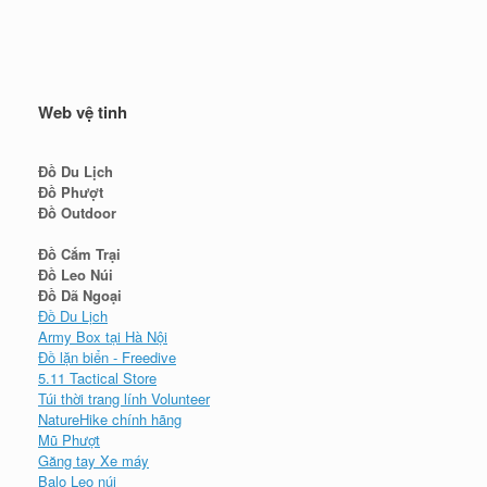
Web vệ tinh
Đồ Du Lịch
Đồ Phượt
Đồ Outdoor
Đồ Cắm Trại
Đồ Leo Núi
Đồ Dã Ngoại
Đồ Du Lịch
Army Box tại Hà Nội
Đồ lặn biển - Freedive
5.11 Tactical Store
Túi thời trang lính Volunteer
NatureHike chính hãng
Mũ Phượt
Găng tay Xe máy
Balo Leo núi