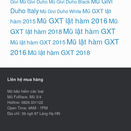
Mũ Givi
Givi
Mũ Givi Duho
Mũ Givi Duho Black
Duho Italy
Mũ GXT lật
Mũ Givi Duho White
Mũ GXT lật hàm 2016
Mũ
hàm 2015
Mũ lật hàm GXT
GXT lật hàm 2018
Mũ lật hàm GXT
Mũ lật hàm GXT 2015
2016
Mũ lật hàm GXT 2018
Liên hệ mua hàng
Mũ bảo hiểm các loại
Mũ Fullface, Mũ 3/4
Hotline: 0829.331122
Open Time: 9AM - 7PM
Địa chỉ: 39 ngõ 87 Láng Hạ HN