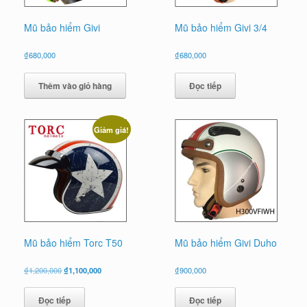
Mũ bảo hiểm Givi
Mũ bảo hiểm Givi 3/4
₫
680,000
₫
680,000
Thêm vào giỏ hàng
Đọc tiếp
Giảm giá!
Mũ bảo hiểm Torc T50
Mũ bảo hiểm Givi Duho
Giá
Giá
₫
1,200,000
₫
1,100,000
₫
900,000
gốc
hiện
là:
tại
Đọc tiếp
Đọc tiếp
₫1,200,000.
là: