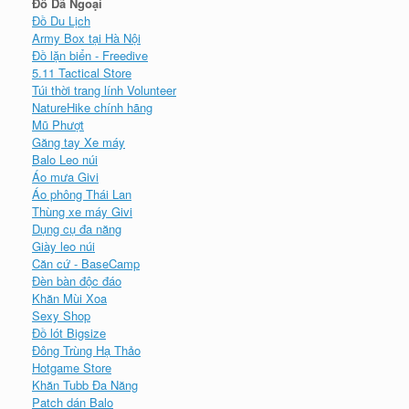
Đồ Dã Ngoại
Đồ Du Lịch
Army Box tại Hà Nội
Đồ lặn biển - Freedive
5.11 Tactical Store
Túi thời trang lính Volunteer
NatureHike chính hãng
Mũ Phượt
Găng tay Xe máy
Balo Leo núi
Áo mưa Givi
Áo phông Thái Lan
Thùng xe máy Givi
Dụng cụ đa năng
Giày leo núi
Căn cứ - BaseCamp
Đèn bàn độc đáo
Khăn Mùi Xoa
Sexy Shop
Đồ lót Bigsize
Đông Trùng Hạ Thảo
Hotgame Store
Khăn Tubb Đa Năng
Patch dán Balo