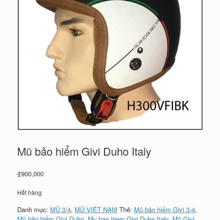
Mũ bảo hiểm Givi Duho Italy
₫
900,000
Hết hàng
Danh mục:
MŨ 3/4
,
MŨ VIỆT NAM
Thẻ:
Mũ bảo hiểm Givi 3-4
,
Mũ bảo hiểm Givi Duho
,
Mu bao hiem Givi Duho Italy
,
Mũ Givi