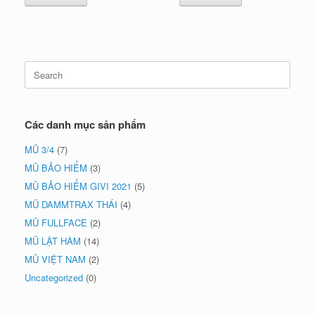
₫1,100,000.
Search
for:
Các danh mục sản phẩm
MŨ 3/4
(7)
MŨ BẢO HIỂM
(3)
MŨ BẢO HIỂM GIVI 2021
(5)
MŨ DAMMTRAX THÁI
(4)
MŨ FULLFACE
(2)
MŨ LẬT HÀM
(14)
MŨ VIỆT NAM
(2)
Uncategorized
(0)