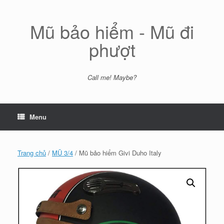
Skip
to
content
Mũ bảo hiểm - Mũ đi
phượt
Call me! Maybe?
Menu
Trang chủ
/
MŨ 3/4
/ Mũ bảo hiểm Givi Duho Italy