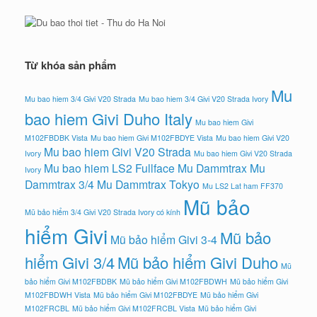
Từ khóa sản phẩm
Mu
Mu bao hiem 3/4 Givi V20 Strada
Mu bao hiem 3/4 Givi V20 Strada Ivory
bao hiem Givi Duho Italy
Mu bao hiem Givi
M102FBDBK Vista
Mu bao hiem Givi M102FBDYE Vista
Mu bao hiem Givi V20
Mu bao hiem Givi V20 Strada
Ivory
Mu bao hiem Givi V20 Strada
Mu bao hiem LS2 Fullface
Mu Dammtrax
Mu
Ivory
Dammtrax 3/4
Mu Dammtrax Tokyo
Mu LS2 Lat ham FF370
Mũ bảo
Mũ bảo hiểm 3/4 Givi V20 Strada Ivory có kính
hiểm Givi
Mũ bảo
Mũ bảo hiểm Givi 3-4
hiểm Givi 3/4
Mũ bảo hiểm Givi Duho
Mũ
bảo hiểm Givi M102FBDBK
Mũ bảo hiểm Givi M102FBDWH
Mũ bảo hiểm Givi
M102FBDWH Vista
Mũ bảo hiểm Givi M102FBDYE
Mũ bảo hiểm Givi
M102FRCBL
Mũ bảo hiểm Givi M102FRCBL Vista
Mũ bảo hiểm Givi