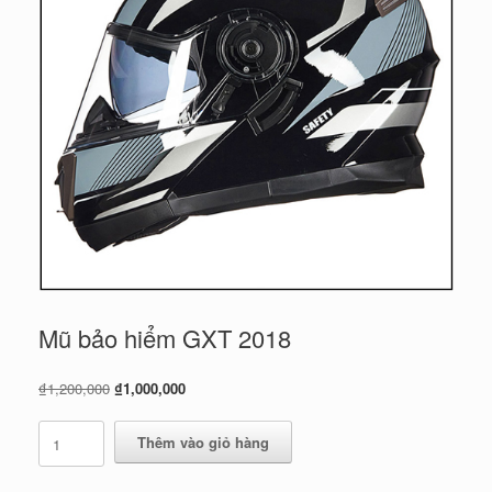
Mũ bảo hiểm GXT 2018
Giá
Giá
₫
1,200,000
₫
1,000,000
gốc
hiện
là:
tại
Mũ
Thêm vào giỏ hàng
₫1,200,000.
là:
bảo
₫1,000,000.
hiểm