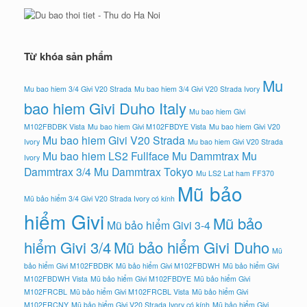
Từ khóa sản phẩm
Mu
Mu bao hiem 3/4 Givi V20 Strada
Mu bao hiem 3/4 Givi V20 Strada Ivory
bao hiem Givi Duho Italy
Mu bao hiem Givi
M102FBDBK Vista
Mu bao hiem Givi M102FBDYE Vista
Mu bao hiem Givi V20
Mu bao hiem Givi V20 Strada
Ivory
Mu bao hiem Givi V20 Strada
Mu bao hiem LS2 Fullface
Mu Dammtrax
Mu
Ivory
Dammtrax 3/4
Mu Dammtrax Tokyo
Mu LS2 Lat ham FF370
Mũ bảo
Mũ bảo hiểm 3/4 Givi V20 Strada Ivory có kính
hiểm Givi
Mũ bảo
Mũ bảo hiểm Givi 3-4
hiểm Givi 3/4
Mũ bảo hiểm Givi Duho
Mũ
bảo hiểm Givi M102FBDBK
Mũ bảo hiểm Givi M102FBDWH
Mũ bảo hiểm Givi
M102FBDWH Vista
Mũ bảo hiểm Givi M102FBDYE
Mũ bảo hiểm Givi
M102FRCBL
Mũ bảo hiểm Givi M102FRCBL Vista
Mũ bảo hiểm Givi
M102FRCNY
Mũ bảo hiểm Givi V20 Strada Ivory có kính
Mũ bảo hiểm Givi