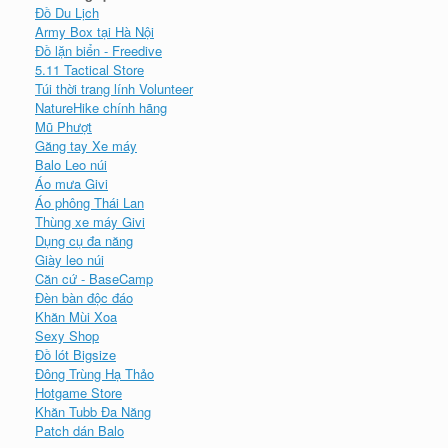
Đồ Du Lịch
Army Box tại Hà Nội
Đồ lặn biển - Freedive
5.11 Tactical Store
Túi thời trang lính Volunteer
NatureHike chính hãng
Mũ Phượt
Găng tay Xe máy
Balo Leo núi
Áo mưa Givi
Áo phông Thái Lan
Thùng xe máy Givi
Dụng cụ đa năng
Giày leo núi
Căn cứ - BaseCamp
Đèn bàn độc đáo
Khăn Mùi Xoa
Sexy Shop
Đồ lót Bigsize
Đông Trùng Hạ Thảo
Hotgame Store
Khăn Tubb Đa Năng
Patch dán Balo