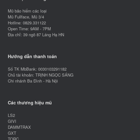
Mũ bảo hiểm các loại
Mũ Fullface, Mũ 3/4
Hotline: 0829.331122
Open Time: 9AM - 7PM
Địa chỉ: 39 ngõ 87 Láng Hạ HN
Hướng dẫn thanh toán
Số TK MbBank: 0030103291182
Chủ tài khoản: TRỊNH NGỌC SÁNG
Chi nhánh Ba Đình - Hà Nội
Các thương hiệu mũ
LS2
GIVI
DAMMTRAX
GXT
TORC