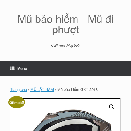
Skip
to
content
Mũ bảo hiểm - Mũ đi
phượt
Call me! Maybe?
Menu
Trang chủ
/
MŨ LẬT HÀM
/ Mũ bảo hiểm GXT 2018
Giảm giá!