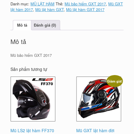
GXT
Danh mục:
MŨ LẬT HÀM
Thẻ:
Mũ bảo hiểm GXT 2017
,
Mũ GXT
2018
lật hàm 2017
,
Mũ lật hàm GXT
,
Mũ lật hàm GXT 2017
số
lượng
Mô tả
Đánh giá (0)
Mô tả
Mũ bảo hiểm GXT 2017
Sản phẩm tương tự
Giảm giá!
Mũ LS2 lật hàm FF370
Mũ GXT lật hàm đời