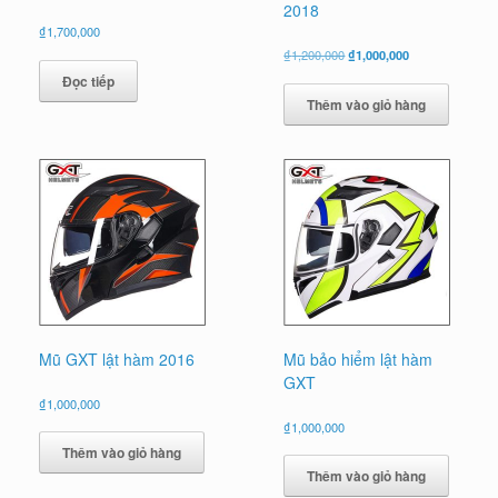
2018
₫
1,700,000
Giá
Giá
₫
1,200,000
₫
1,000,000
gốc
hiện
Đọc tiếp
là:
tại
Thêm vào giỏ hàng
₫1,200,000.
là:
₫1,000,000.
Mũ GXT lật hàm 2016
Mũ bảo hiểm lật hàm
GXT
₫
1,000,000
₫
1,000,000
Thêm vào giỏ hàng
Thêm vào giỏ hàng